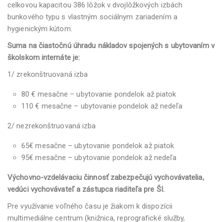
celkovou kapacitou 386 lôžok v dvojlôžkových izbách
bunkového typu s vlastným sociálnym zariadením a
hygienickým kútom.
Suma na čiastočnú úhradu nákladov spojených s ubytovaním v
školskom internáte je:
1/ zrekonštruovaná izba
80 € mesačne – ubytovanie pondelok až piatok
110 € mesačne – ubytovanie pondelok až nedeľa
2/ nezrekonštruovaná izba
65€ mesačne – ubytovanie pondelok až piatok
95€ mesačne – ubytovanie pondelok až nedeľa
Výchovno-vzdelávaciu činnosť zabezpečujú vychovávatelia,
vedúci vychovávateľ a zástupca riaditeľa pre ŠI.
Pre využívanie voľného času je žiakom k dispozícii
multimediálne centrum (knižnica, reprografické služby,