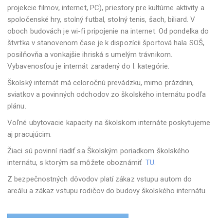
projekcie filmov, internet, PC), priestory pre kultúrne aktivity a
spoločenské hry, stolný futbal, stolný tenis, šach, biliard. V
oboch budovách je wi-fi pripojenie na internet. Od pondelka do
štvrtka v stanovenom čase je k dispozícii športová hala SOŠ,
posilňovňa a vonkajšie ihriská s umelým trávnikom.
Vybavenosťou je internát zaradený do I. kategórie.
Školský internát má celoročnú prevádzku, mimo prázdnin,
sviatkov a povinných odchodov zo školského internátu podľa
plánu.
Voľné ubytovacie kapacity na školskom internáte poskytujeme
aj pracujúcim.
Žiaci sú povinní riadiť sa Školským poriadkom školského
internátu, s ktorým sa môžete oboznámiť
TU
.
Z bezpečnostných dôvodov platí zákaz vstupu autom do
areálu a zákaz vstupu rodičov do budovy školského internátu.