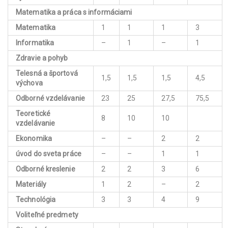
Matematika a práca s informáciami
Matematika
1
1
1
3
Informatika
–
1
–
1
Zdravie a pohyb
Telesná a športová
1,5
1,5
1,5
4,5
výchova
Odborné vzdelávanie
23
25
27,5
75,5
Teoretické
8
10
10
vzdelávanie
Ekonomika
–
–
2
2
úvod do sveta práce
–
–
1
1
Odborné kreslenie
2
2
3
6
Materiály
1
2
–
2
Technológia
3
3
4
9
Voliteľné predmety