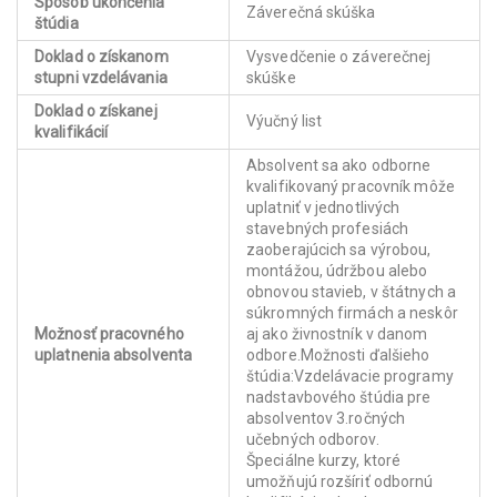
Spôsob ukončenia
Záverečná skúška
štúdia
Doklad o získanom
Vysvedčenie o záverečnej
stupni vzdelávania
skúške
Doklad o získanej
Výučný list
kvalifikácií
Absolvent sa ako odborne
kvalifikovaný pracovník môže
uplatniť v jednotlivých
stavebných profesiách
zaoberajúcich sa výrobou,
montážou, údržbou alebo
obnovou stavieb, v štátnych a
súkromných firmách a neskôr
Možnosť pracovného
aj ako živnostník v danom
uplatnenia absolventa
odbore.Možnosti ďalšieho
štúdia:Vzdelávacie programy
nadstavbového štúdia pre
absolventov 3.ročných
učebných odborov.
Špeciálne kurzy, ktoré
umožňujú rozšíriť odbornú