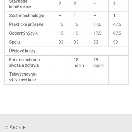
Stavebné
2
2
–
4
konštrukcie
Suché technológie
–
1
–
1
Praktická príprava
15
15
17,5
47,5
Odborný výcvik
15
15
17,5
47,5
Spolu
33
33
33
99
Účelové kurzy
Kurz na ochranu
18
18
života a zdravia
hodín
hodín
Telovýchovno-
výcvikový kurz
O ŠKOLE