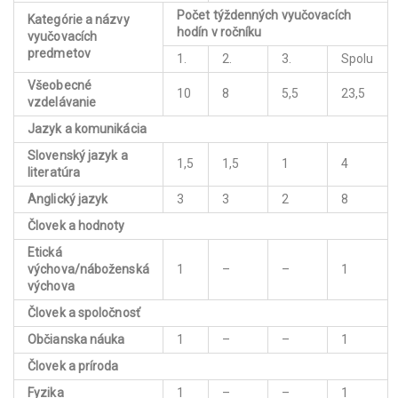
Počet týždenných vyučovacích
Kategórie a názvy
hodín v ročníku
vyučovacích
predmetov
1.
2.
3.
Spolu
Všeobecné
10
8
5,5
23,5
vzdelávanie
Jazyk a komunikácia
Slovenský jazyk a
1,5
1,5
1
4
literatúra
Anglický jazyk
3
3
2
8
Človek a hodnoty
Etická
výchova/náboženská
1
–
–
1
výchova
Človek a spoločnosť
Občianska náuka
1
–
–
1
Človek a príroda
Fyzika
1
–
–
1