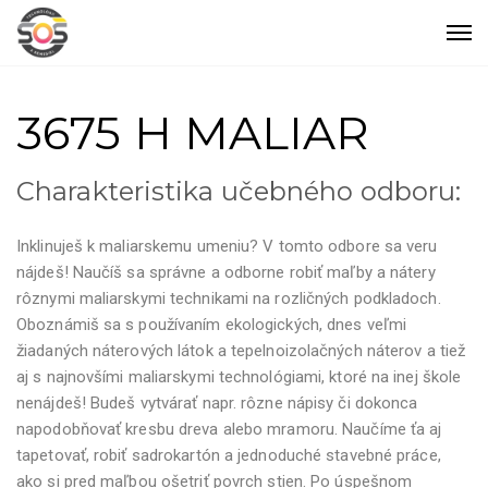
3675 H MALIAR
Charakteristika učebného odboru:
Inklinuješ k maliarskemu umeniu? V tomto odbore sa veru
nájdeš! Naučíš sa správne a odborne robiť maľby a nátery
rôznymi maliarskymi technikami na rozličných podkladoch.
Oboznámiš sa s používaním ekologických, dnes veľmi
žiadaných náterových látok a tepelnoizolačných náterov a tiež
aj s najnovšími maliarskymi technológiami, ktoré na inej škole
nenájdeš! Budeš vytvárať napr. rôzne nápisy či dokonca
napodobňovať kresbu dreva alebo mramoru. Naučíme ťa aj
tapetovať, robiť sadrokartón a jednoduché stavebné práce,
ako si pred maľbou ošetriť povrch stien. Po úspešnom