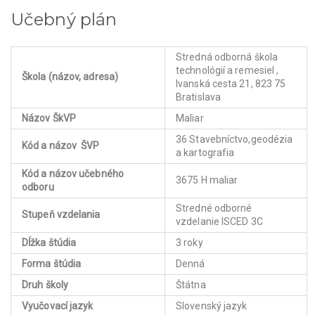
Učebný plán
Stredná odborná škola
technológií a remesiel ,
Škola (názov, adresa)
Ivanská cesta 21, 823 75
Bratislava
Názov ŠkVP
Maliar
36 Stavebníctvo,geodézia
Kód a názov ŠVP
a kartografia
Kód a názov učebného
3675 H maliar
odboru
Stredné odborné
Stupeň vzdelania
vzdelanie ISCED 3C
Dĺžka štúdia
3 roky
Forma štúdia
Denná
Druh školy
Štátna
Vyučovací jazyk
Slovenský jazyk