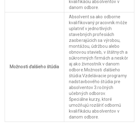
kvalifikáciu absolventov v
danom odbore.
Absolvent sa ako odborne
kvalifikovaný pracovník môže
uplatniť v jednotlivých
stavebných profesiách
zaoberajúcich sa výrobou,
montážou, údržbou alebo
obnovou stavieb, v štátnych a
súkromných firmách a neskôr
aj ako živnostník v danom
Možnosti ďalšieho štúdia
odbore.Možnosti ďalšieho
štúdia:Vzdelávacie programy
nadstavbového štúdia pre
absolventov 3.ročných
učebných odborov.
Špeciálne kurzy, ktoré
umožňujú rozšíriť odbornú
kvalifikáciu absolventov v
danom odbore.