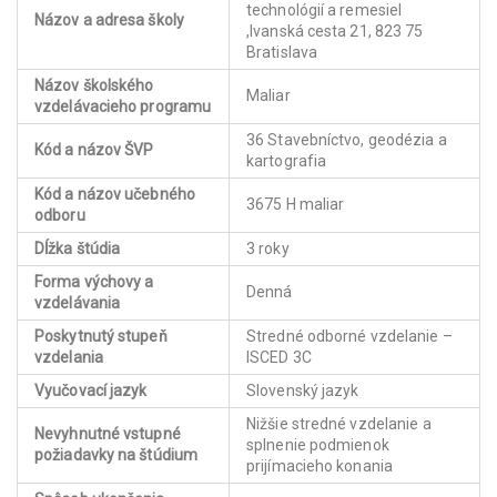
technológií a remesiel
Názov a adresa školy
,Ivanská cesta 21, 823 75
Bratislava
Názov školského
Maliar
vzdelávacieho programu
36 Stavebníctvo, geodézia a
Kód a názov ŠVP
kartografia
Kód a názov učebného
3675 H maliar
odboru
Dĺžka štúdia
3 roky
Forma výchovy a
Denná
vzdelávania
Poskytnutý stupeň
Stredné odborné vzdelanie –
vzdelania
ISCED 3C
Vyučovací jazyk
Slovenský jazyk
Nižšie stredné vzdelanie a
Nevyhnutné vstupné
splnenie podmienok
požiadavky na štúdium
prijímacieho konania