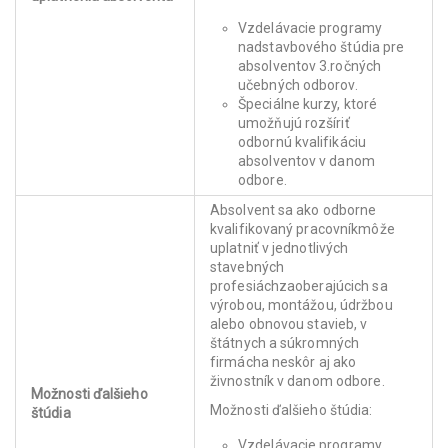
Vzdelávacie programy
nadstavbového štúdia pre
absolventov 3.ročných
učebných odborov.
Špeciálne kurzy, ktoré
umožňujú rozšíriť
odbornú kvalifikáciu
absolventov v danom
odbore.
Absolvent sa ako odborne
kvalifikovaný pracovníkmôže
uplatniť v jednotlivých
stavebných
profesiáchzaoberajúcich sa
výrobou, montážou, údržbou
alebo obnovou stavieb, v
štátnych a súkromných
firmácha neskôr aj ako
živnostník v danom odbore.
Možnosti ďalšieho
Možnosti ďalšieho štúdia:
štúdia
Vzdelávacie programy