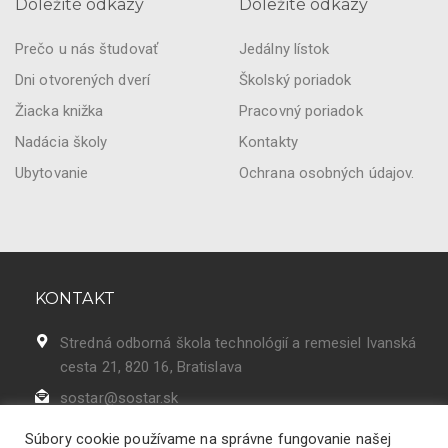
Dôležité odkazy
Dôležité odkazy
Prečo u nás študovať
Jedálny lístok
Dni otvorených dverí
Školský poriadok
Žiacka knižka
Pracovný poriadok
Nadácia školy
Kontakty
Ubytovanie
Ochrana osobných údajov.
KONTAKT
Stredná odborná škola technológií a remesiel Ivanská
cesta 21, 820 16, Bratislava
sostar@sostar.sk
02 43 42 50 86
Súbory cookie používame na správne fungovanie našej