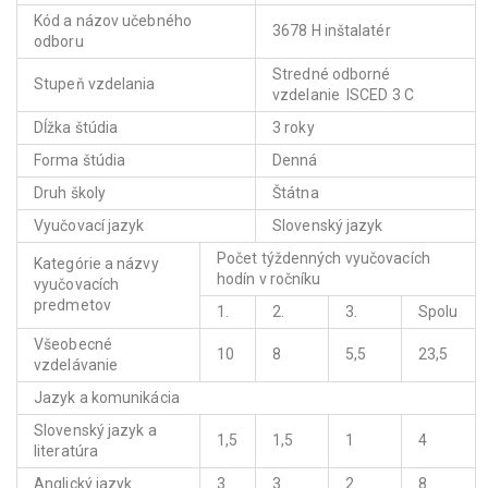
Kód a názov učebného
3678 H inštalatér
odboru
Stredné odborné
Stupeň vzdelania
vzdelanie ISCED 3 C
Dĺžka štúdia
3 roky
Forma štúdia
Denná
Druh školy
Štátna
Vyučovací jazyk
Slovenský jazyk
Počet týždenných vyučovacích
Kategórie a názvy
hodín v ročníku
vyučovacích
predmetov
1.
2.
3.
Spolu
Všeobecné
10
8
5,5
23,5
vzdelávanie
Jazyk a komunikácia
Slovenský jazyk a
1,5
1,5
1
4
literatúra
Anglický jazyk
3
3
2
8