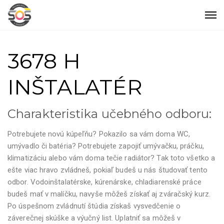
3678 H
INŠTALATÉR
Charakteristika učebného odboru:
Potrebujete novú kúpeľňu? Pokazilo sa vám doma WC,
umývadlo či batéria? Potrebujete zapojiť umývačku, práčku,
klimatizáciu alebo vám doma tečie radiátor? Tak toto všetko a
ešte viac hravo zvládneš, pokiaľ budeš u nás študovať tento
odbor. Vodoinštalatérske, kúrenárske, chladiarenské práce
budeš mať v malíčku, navyše môžeš získať aj zváračský kurz.
Po úspešnom zvládnutí štúdia získaš vysvedčenie o
záverečnej skúške a výučný list. Uplatniť sa môžeš v