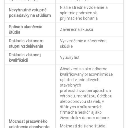
Nižšie stredné vzdelanie a
Nevyhnutné vstupné
splnenie podmienok
požiadavky na štúdium
prijímacieho konania
Spôsob ukončenia
Záverečná skúška
štúdia
Doklad o získanom
Vysvedčenie o záverečnej
stupni vzdelávania
skúške
Doklad o získanej
Výučný list
kvalifikácií
Absolvent sa ako odborne
kvalifikovaný pracovníkmôže
uplatniť v jednotlivých
stavebných
profesiáchzaoberajúcich sa
výrobou, montážou, údržbou
aleboobnovou stavieb, v
štátnych a súkromných
firmácha neskôr aj ako
živnostník v danom odbore.
Možnosť pracovného
Možnosti ďalšieho štúdia:
uplatnenia absolventa