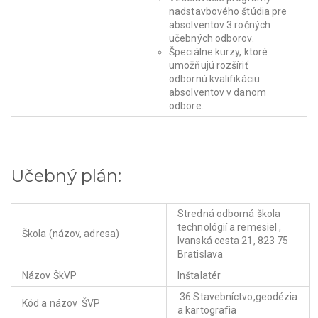
nadstavbového štúdia pre
absolventov 3.ročných
učebných odborov.
Špeciálne kurzy, ktoré
umožňujú rozšíriť
odbornú kvalifikáciu
absolventov v danom
odbore.
Učebný plán:
Stredná odborná škola
technológií a remesiel ,
Škola (názov, adresa)
Ivanská cesta 21, 823 75
Bratislava
Názov ŠkVP
Inštalatér
36 Stavebníctvo,geodézia
Kód a názov ŠVP
a kartografia