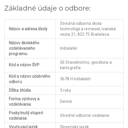
Základné údaje o odbore:
Stredná odborná škola
Názov a adresa školy
technológií a remesiel, Ivanská
cesta 21, 823 75 Bratislava
Názov školského
vzdelávacieho
Inštalatér
programu
36 Stavebníctvo, geodézia a
Kód a názov ŠVP
kartografia
Kód a názov učebného
3678 H inštalatér
odboru
Dĺžka štúdia
3 roky
Forma výchovy a
Denná
vzdelávania
Poskytnutý stupeň
Stredné odborné vzdelanie
vzdelania
Vyučovací jazyk
Slovenský jazyk