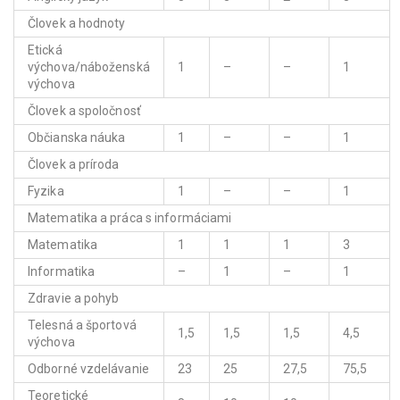
Človek a hodnoty
Etická
výchova/náboženská
1
–
–
1
výchova
Človek a spoločnosť
Občianska náuka
1
–
–
1
Človek a príroda
Fyzika
1
–
–
1
Matematika a práca s informáciami
Matematika
1
1
1
3
Informatika
–
1
–
1
Zdravie a pohyb
Telesná a športová
1,5
1,5
1,5
4,5
výchova
Odborné vzdelávanie
23
25
27,5
75,5
Teoretické