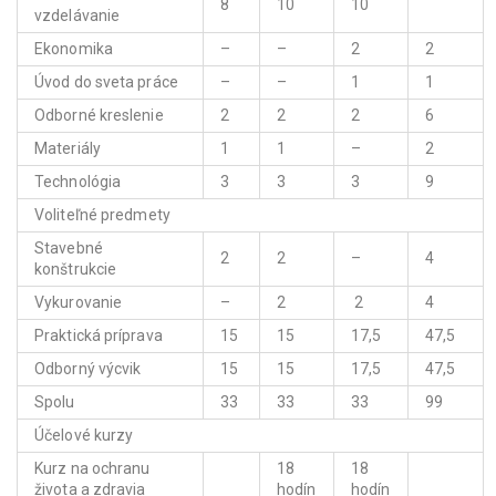
8
10
10
vzdelávanie
Ekonomika
–
–
2
2
Úvod do sveta práce
–
–
1
1
Odborné kreslenie
2
2
2
6
Materiály
1
1
–
2
Technológia
3
3
3
9
Voliteľné predmety
Stavebné
2
2
–
4
konštrukcie
Vykurovanie
–
2
2
4
Praktická príprava
15
15
17,5
47,5
Odborný výcvik
15
15
17,5
47,5
Spolu
33
33
33
99
Účelové kurzy
Kurz na ochranu
18
18
života a zdravia
hodín
hodín