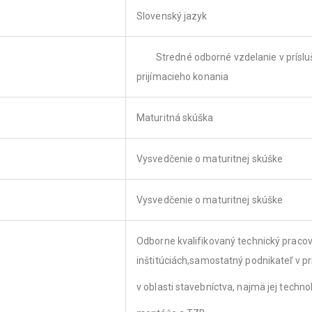
Slovenský jazyk
­ Stredné odborné vzdelanie v príslu
prijímacieho konania
Maturitná skúška
Vysvedčenie o maturitnej skúške
Vysvedčenie o maturitnej skúške
Odborne kvalifikovaný technický praco
inštitúciách,samostatný podnikateľ v p
v oblasti stavebníctva, najmä jej technol