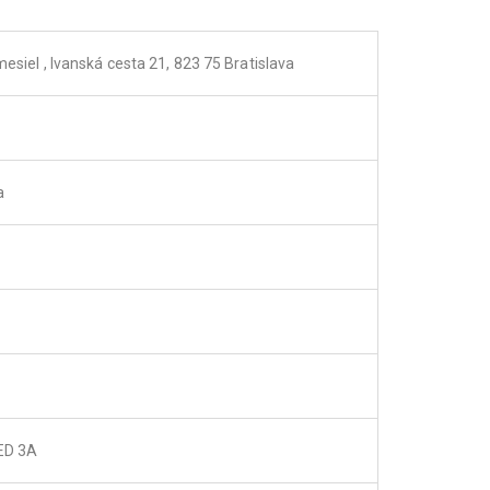
esiel , Ivanská cesta 21, 823 75 Bratislava
a
CED 3A