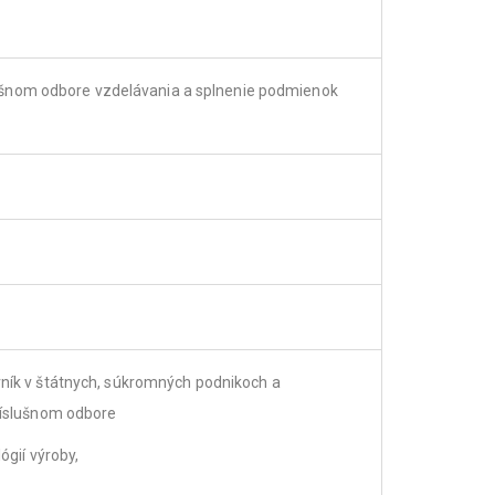
šnom odbore vzdelávania a splnenie podmienok
vník v štátnych, súkromných podnikoch a
ríslušnom odbore
ógií výroby,