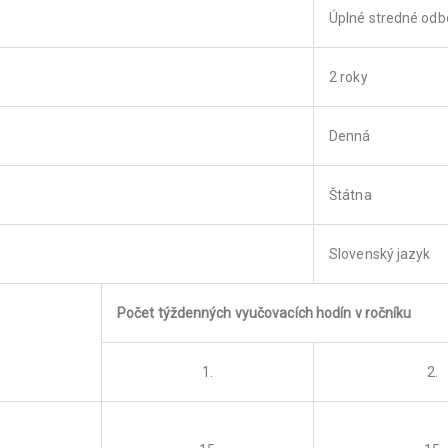
Úplné stredné odb
2 roky
Denná
Štátna
Slovenský jazyk
Počet týždenných vyučovacích hodín v ročníku
1.
2.