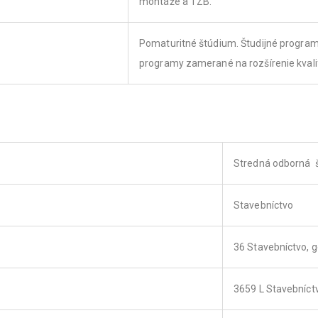
montáže a TZB.
Pomaturitné štúdium. Študijné program
programy zamerané na rozšírenie kvalif
Stredná odborná šk
Stavebníctvo
36 Stavebníctvo, g
3659 L Stavebníct