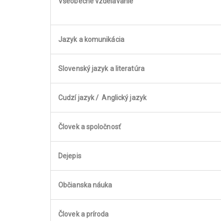
Všeobecné vzdelávanie
Jazyk a komunikácia
Slovenský jazyk a literatúra
Cudzí jazyk / Anglický jazyk
Človek a spoločnosť
Dejepis
Občianska náuka
Človek a príroda