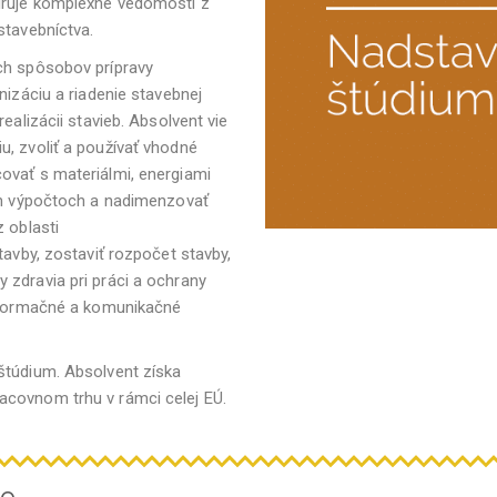
iruje komplexné vedomosti z
stavebníctva.
ch spôsobov prípravy
nizáciu a riadenie stavebnej
ealizácii stavieb. Absolvent vie
u, zvoliť a používať vhodné
ovať s materiálmi, energiami
ých výpočtoch a nadimenzovať
 oblasti
tavby, zostaviť rozpočet stavby,
 zdravia pri práci a ochrany
 informačné a komunikačné
štúdium. Absolvent získa
acovnom trhu v rámci celej EÚ.
re