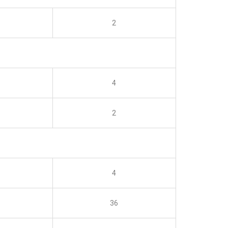
2
4
2
4
36