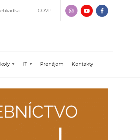
rehliadka
COVP
školy
IT
Prenájom
Kontakty