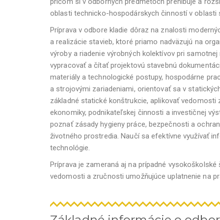
pričom si v odborných predmetoch prehlbuje a rozš
oblasti technicko-hospodárskych činností v oblasti 
Príprava v odbore kladie dôraz na znalosti moderný
a realizácie stavieb, ktoré priamo nadväzujú na orga
výroby a riadenie výrobných kolektívov pri samotnej r
vypracovať a čítať projektovú stavebnú dokumentáci
materiály a technologické postupy, hospodárne prac
a strojovými zariadeniami, orientovať sa v statick
základné statické konštrukcie, aplikovať vedomosti z
ekonomiky, podnikateľskej činnosti a investičnej výs
poznať zásady hygieny práce, bezpečnosti a ochrany
životného prostredia. Naučí sa efektívne využívať
technológie.
Príprava je zameraná aj na prípadné vysokoškolské 
vedomosti a zručnosti umožňujúce uplatnenie na pr
Základné informácie o odbo