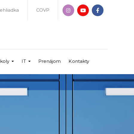
rehliadka
COVP
školy
IT
Prenájom
Kontakty