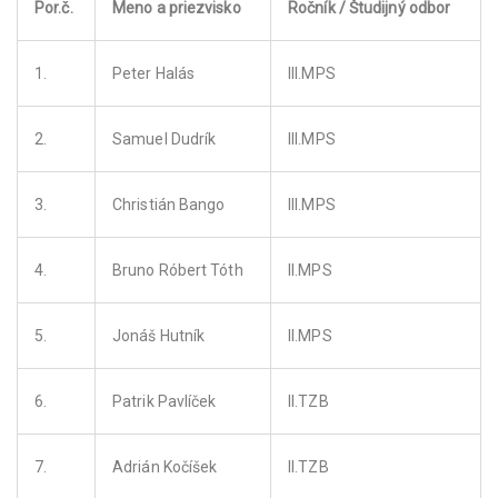
Por.č.
Meno a priezvisko
Ročník / Študijný odbor
1.
Peter Halás
III.MPS
2.
Samuel Dudrík
III.MPS
3.
Christián Bango
III.MPS
4.
Bruno Róbert Tóth
II.MPS
5.
Jonáš Hutník
II.MPS
6.
Patrik Pavlíček
II.TZB
7.
Adrián Kočíšek
II.TZB