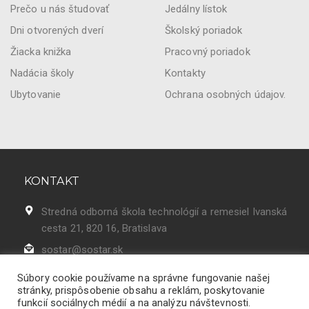
Prečo u nás študovať
Jedálny lístok
Dni otvorených dverí
Školský poriadok
Žiacka knižka
Pracovný poriadok
Nadácia školy
Kontakty
Ubytovanie
Ochrana osobných údajov.
KONTAKT
Stredná odborná škola technológií a remesiel Ivanská
cesta 21, 820 16, Bratislava
sostar@sostar.sk
02 43 42 50 86
Súbory cookie používame na správne fungovanie našej
stránky, prispôsobenie obsahu a reklám, poskytovanie
funkcií sociálnych médií a na analýzu návštevnosti.