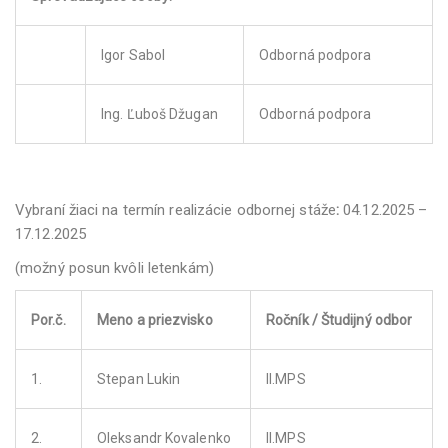
Igor Sabol
Odborná podpora
Ing. Ľuboš Džugan
Odborná podpora
Vybraní žiaci na termín realizácie odbornej stáže
:
04.12.2025 –
17.12.2025
(možný posun kvôli letenkám)
Por.č.
Meno a priezvisko
Ročník / Študijný odbor
1.
Stepan Lukin
II.MPS
2.
Oleksandr Kovalenko
II.MPS