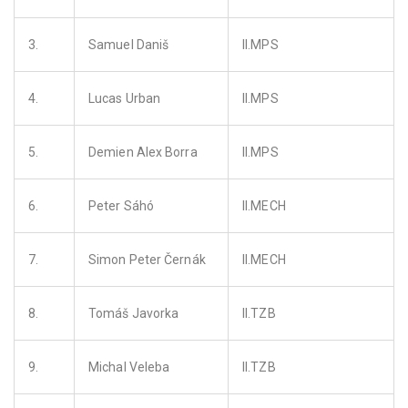
3.
Samuel Daniš
II.MPS
4.
Lucas Urban
II.MPS
5.
Demien Alex Borra
II.MPS
6.
Peter Sáhó
II.MECH
7.
Simon Peter Černák
II.MECH
8.
Tomáš Javorka
II.TZB
9.
Michal Veleba
II.TZB