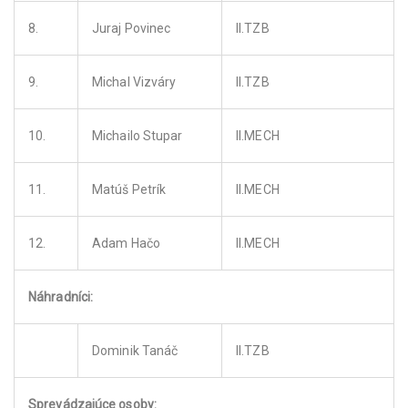
8.
Juraj Povinec
II.TZB
9.
Michal Vizváry
II.TZB
10.
Michailo Stupar
II.MECH
11.
Matúš Petrík
II.MECH
12.
Adam Hačo
II.MECH
Náhradníci:
Dominik Tanáč
II.TZB
Sprevádzajúce osoby: