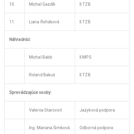
10.
Michal Gazdík
II.TZB
11.
Liana Řeháková
II.TZB
Náhradníci:
Michal Babb
II.MPS
Roland Bakuš
II.TZB
Sprevádzajúce osoby:
Valeriia Starovoit
Jazyková podpora
Ing. Mariana Šimková
Odborná podpora