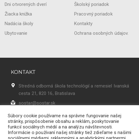
Dni otvorených dverí
Školský poriadok
Žiacka knižka
Pracovný poriadok
Nadácia školy
Kontakty
Ubytovanie
Ochrana osobných údajov.
KONTAKT
Stredná odborná škola technológií a remesiel Ivanská
cesta 21, 820 16, Bratislava
sostar@sostar.sk
02 43 42 50 86
Súbory cookie používame na správne fungovanie našej
stránky, prispôsobenie obsahu a reklám, poskytovanie
funkcií sociálnych médií a na analýzu návštevnosti.
Informácie o používaní našej stránky tiež zdieľame s našimi
sociálnymi médiami, reklamnými a analytickými partnermi.