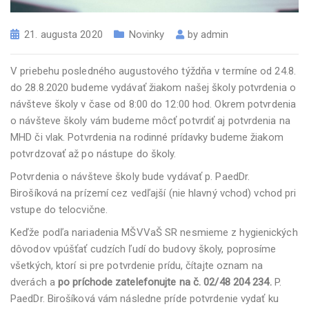
21. augusta 2020
Novinky
by
admin
V priebehu posledného augustového týždňa v termíne od 24.8.
do 28.8.2020 budeme vydávať žiakom našej školy potvrdenia o
návšteve školy v čase od 8:00 do 12:00 hod. Okrem potvrdenia
o návšteve školy vám budeme môcť potvrdiť aj potvrdenia na
MHD či vlak. Potvrdenia na rodinné prídavky budeme žiakom
potvrdzovať až po nástupe do školy.
Potvrdenia o návšteve školy bude vydávať p. PaedDr.
Birošíková na prízemí cez vedľajší (nie hlavný vchod) vchod pri
vstupe do telocvične.
Keďže podľa nariadenia MŠVVaŠ SR nesmieme z hygienických
dôvodov vpúšťať cudzích ľudí do budovy školy, poprosíme
všetkých, ktorí si pre potvrdenie prídu, čítajte oznam na
dverách a
po príchode zatelefonujte na
č. 02/48 204 234.
P.
PaedDr. Birošíková vám následne príde potvrdenie vydať ku