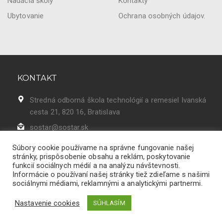
Nadácia školy
Kontakty
Ubytovanie
Ochrana osobných údajov.
KONTAKT
Stredná odborná škola technológií a remesiel Ivanská
cesta 21, 820 16, Bratislava
sostar@sostar.sk
02 43 42 50 86
Súbory cookie používame na správne fungovanie našej
stránky, prispôsobenie obsahu a reklám, poskytovanie
funkcií sociálnych médií a na analýzu návštevnosti.
Informácie o používaní našej stránky tiež zdieľame s našimi
sociálnymi médiami, reklamnými a analytickými partnermi.
Stredná odborná škola
technológií a remesiel -
Nastavenie cookies
SÚHLASÍM
sostar.sk