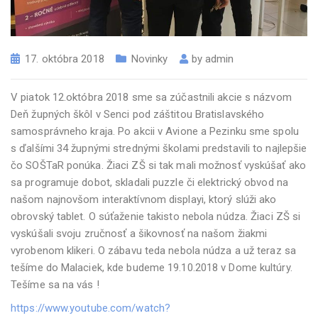
17. októbra 2018
Novinky
by
admin
V piatok 12.októbra 2018 sme sa zúčastnili akcie s názvom
Deň župných škôl v Senci pod záštitou Bratislavského
samosprávneho kraja. Po akcii v Avione a Pezinku sme spolu
s ďalšími 34 župnými strednými školami predstavili to najlepšie
čo SOŠTaR ponúka. Žiaci ZŠ si tak mali možnosť vyskúšať ako
sa programuje dobot, skladali puzzle či elektrický obvod na
našom najnovšom interaktívnom displayi, ktorý slúži ako
obrovský tablet. O súťaženie takisto nebola núdza. Žiaci ZŠ si
vyskúšali svoju zručnosť a šikovnosť na našom žiakmi
vyrobenom klikeri. O zábavu teda nebola núdza a už teraz sa
tešíme do Malaciek, kde budeme 19.10.2018 v Dome kultúry.
Tešíme sa na vás !
https://www.youtube.com/watch?