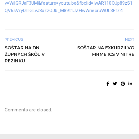
v=WilGRJaF3UM&feature=youtu.be&fbclid=IwAR110OJp89zS1
QV6sVryDlTGLvJ8xzzOJb_M89t1JZHwWriecruWUL3Ffz4
PREVIOUS
NEXT
SOŠTAR NA DNI
SOŠTAR NA EXKURZII VO
ŽUPNÝCH ŠKÔL V
FIRME ICS V NITRE
PEZINKU
Comments are closed.