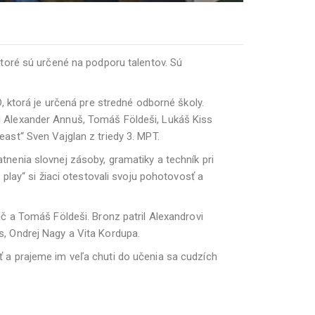
toré sú určené na podporu talentov. Sú
 ktorá je určená pre stredné odborné školy.
aci Alexander Annuš, Tomáš Földeši, Lukáš Kiss
least“ Sven Vajglan z triedy 3. MPT.
atnenia slovnej zásoby, gramatiky a techník pri
lay“ si žiaci otestovali svoju pohotovosť a
káč a Tomáš Földeši. Bronz patril Alexandrovi
ss, Ondrej Nagy a Vita Kordupa.
 a prajeme im veľa chuti do učenia sa cudzích