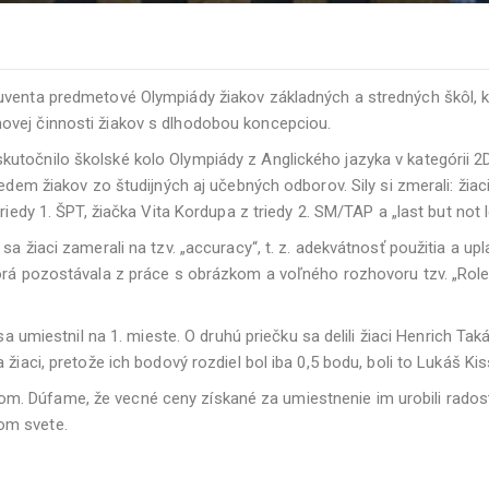
uventa predmetové Olympiády žiakov základných a stredných škôl, k
ovej činnosti žiakov s dlhodobou koncepciou.
točnilo školské kolo Olympiády z Anglického jazyka v kategórii 2D,
sedem žiakov zo študijných aj učebných odborov. Sily si zmerali: ži
riedy 1. ŠPT, žiačka Vita Kordupa z triedy 2. SM/TAP a „last but not 
a žiaci zamerali na tzv. „accuracy“, t. z. adekvátnosť použitia a upl
orá pozostávala z práce s obrázkom a voľného rozhovoru tzv. „Role p
 sa umiestnil na 1. mieste. O druhú priečku sa delili žiaci Henrich Ta
 žiaci, pretože ich bodový rozdiel bol iba 0,5 bodu, boli to Lukáš Ki
. Dúfame, že vecné ceny získané za umiestnenie im urobili radosť
om svete.