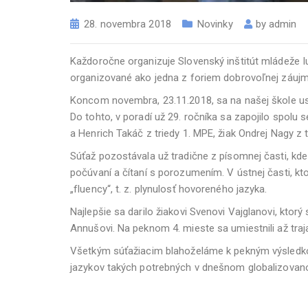
28. novembra 2018
Novinky
by
admin
Každoročne organizuje Slovenský inštitút mládeže I
organizované ako jedna z foriem dobrovoľnej záujm
Koncom novembra, 23.11.2018, sa na našej škole usku
Do tohto, v poradí už 29. ročníka sa zapojilo spolu 
a Henrich Takáč z triedy 1. MPE, žiak Ondrej Nagy z t
Súťaž pozostávala už tradične z písomnej časti, kde s
počúvaní a čítaní s porozumením. V ústnej časti, kt
„fluency“, t. z. plynulosť hovoreného jazyka.
Najlepšie sa darilo žiakovi Svenovi Vajglanovi, ktorý
Annušovi. Na peknom 4. mieste sa umiestnili až traja
Všetkým súťažiacim blahoželáme k pekným výsledkom
jazykov takých potrebných v dnešnom globalizovan