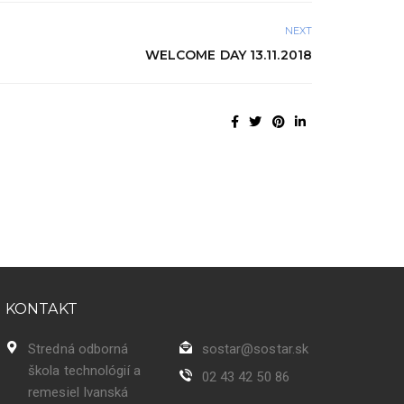
NEXT
WELCOME DAY 13.11.2018
KONTAKT
Stredná odborná
sostar@sostar.sk
škola technológií a
02 43 42 50 86
remesiel Ivanská