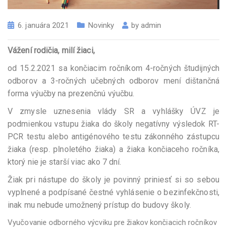
6. januára 2021
Novinky
by
admin
Vážení rodičia, milí žiaci,
od 15.2.2021 sa končiacim ročníkom 4-ročných študijných
odborov a 3-ročných učebných odborov mení dištančná
forma výučby na prezenčnú výučbu.
V zmysle uznesenia vlády SR a vyhlášky ÚVZ je
podmienkou vstupu žiaka do školy negatívny výsledok RT-
PCR testu alebo antigénového testu zákonného zástupcu
žiaka (resp. plnoletého žiaka) a žiaka končiaceho ročníka,
ktorý nie je starší viac ako 7 dní.
Žiak pri nástupe do školy je povinný priniesť si so sebou
vyplnené a podpísané čestné vyhlásenie o bezinfekčnosti,
inak mu nebude umožnený prístup do budovy školy.
Vyučovanie odborného výcviku pre žiakov končiacich ročníkov