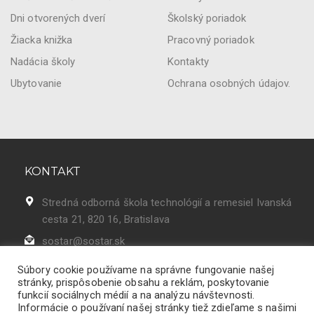
Dni otvorených dverí
Školský poriadok
Žiacka knižka
Pracovný poriadok
Nadácia školy
Kontakty
Ubytovanie
Ochrana osobných údajov.
KONTAKT
Stredná odborná škola technológií a remesiel Ivanská
cesta 21, 820 16, Bratislava
sostar@sostar.sk
02 43 42 50 86
Súbory cookie používame na správne fungovanie našej
stránky, prispôsobenie obsahu a reklám, poskytovanie
funkcií sociálnych médií a na analýzu návštevnosti.
Informácie o používaní našej stránky tiež zdieľame s našimi