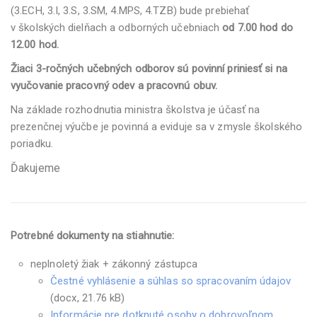
(3.ECH, 3.I, 3.S, 3.SM, 4.MPS, 4.TZB) bude prebiehať
v školských dielňach a odborných učebniach
od 7.00 hod do
12.00 hod.
Žiaci 3-ročných učebných odborov sú povinní priniesť si na
vyučovanie pracovný odev a pracovnú obuv.
Na základe rozhodnutia ministra školstva je účasť na
prezenčnej výučbe je povinná a eviduje sa v zmysle školského
poriadku.
Ďakujeme
Potrebné dokumenty na stiahnutie:
neplnoletý žiak + zákonný zástupca
Čestné vyhlásenie a súhlas so spracovaním údajov
(docx, 21.76 kB)
Informácie pre dotknuté osoby o dobrovoľnom