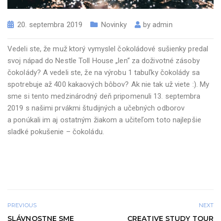
20. septembra 2019
Novinky
by
admin
Vedeli ste, že muž ktorý vymyslel čokoládové sušienky predal
svoj nápad do Nestle Toll House „len“ za doživotné zásoby
čokolády? A vedeli ste, že na výrobu 1 tabuľky čokolády sa
spotrebuje až 400 kakaových bôbov? Ak nie tak už viete :). My
sme si tento medzinárodný deň pripomenuli 13. septembra
2019 s našimi prvákmi študijných a učebných odborov
a ponúkali im aj ostatným žiakom a učiteľom toto najlepšie
sladké pokušenie – čokoládu.
PREVIOUS
NEXT
SLÁVNOSTNE SME
CREATIVE STUDY TOUR