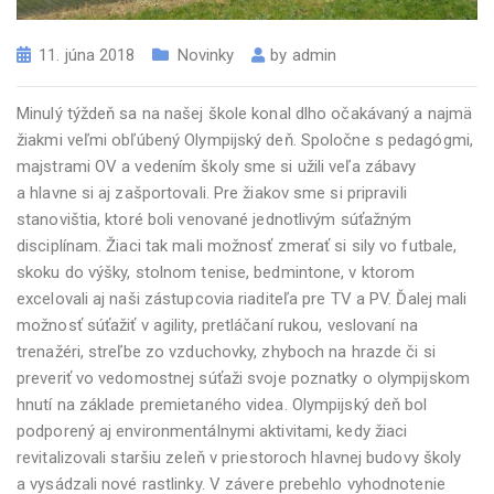
11. júna 2018
Novinky
by
admin
Minulý týždeň sa na našej škole konal dlho očakávaný a najmä
žiakmi veľmi obľúbený Olympijský deň. Spoločne s pedagógmi,
majstrami OV a vedením školy sme si užili veľa zábavy
a hlavne si aj zašportovali. Pre žiakov sme si pripravili
stanovištia, ktoré boli venované jednotlivým súťažným
disciplínam. Žiaci tak mali možnosť zmerať si sily vo futbale,
skoku do výšky, stolnom tenise, bedmintone, v ktorom
excelovali aj naši zástupcovia riaditeľa pre TV a PV. Ďalej mali
možnosť súťažiť v agility, pretláčaní rukou, veslovaní na
trenažéri, streľbe zo vzduchovky, zhyboch na hrazde či si
preveriť vo vedomostnej súťaži svoje poznatky o olympijskom
hnutí na základe premietaného videa. Olympijský deň bol
podporený aj environmentálnymi aktivitami, kedy žiaci
revitalizovali staršiu zeleň v priestoroch hlavnej budovy školy
a vysádzali nové rastlinky. V závere prebehlo vyhodnotenie