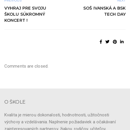
PREVIOUS
NEXT
VYHRAJ PRE SVOJU
SOŠ IVANSKÁ A BSK
ŠKOLU SÚKROMNÝ
TECH DAY
KONCERT !
Comments are closed.
O ŠKOLE
Kvalita je mierou dokonalosti, hodnotnosti, užitočnosti
výchovy a vzdelávania. Naplnenie požiadaviek a očakávaní
zainteresovaných partnerov, žiakov, rodičov, učiteľov,