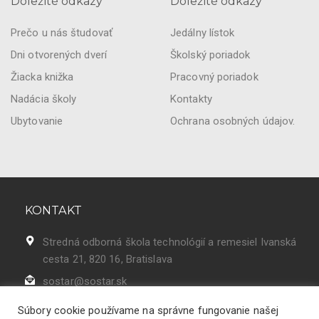
Dôležité odkazy
Dôležité odkazy
Prečo u nás študovať
Jedálny lístok
Dni otvorených dverí
Školský poriadok
Žiacka knižka
Pracovný poriadok
Nadácia školy
Kontakty
Ubytovanie
Ochrana osobných údajov.
KONTAKT
Stredná odborná škola technológií a remesiel Ivanská
cesta 21, 820 16, Bratislava
sostar@sostar.sk
02 43 42 50 86
Súbory cookie používame na správne fungovanie našej