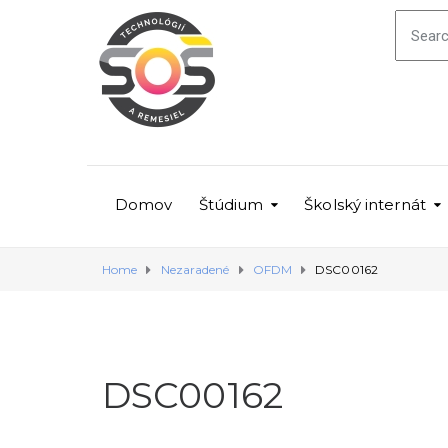
Domov
Štúdium
Školský internát
Home
Nezaradené
OFDM
DSC00162
DSC00162