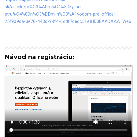
sk/article/pr%C3%ADru%C4%8Dky-so-
stru%C4%8Dn%C3%BDm-n%C3%A1vodom-pre-office-
25f909da-3e76-443d-94f4-6cdf7dedc51e#ID0EAADAAA=Web
Návod na registráciu: