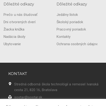
Dôležité odkazy
Dôležité odkazy
Prečo u nás študovať
Jedálny lístok
Dni otvorených dverí
Školský poriadok
Žiacka knižka
Pracovný poriadok
Nadácia školy
Kontakty
Ubytovanie
Ochrana osobných údajov.
KONTAKT
Stredná odborná škola technológií a remesiel Ivanská
cesta 21, 820 16, Bratislava
sostar@sostar.sk
02 43 42 50 86