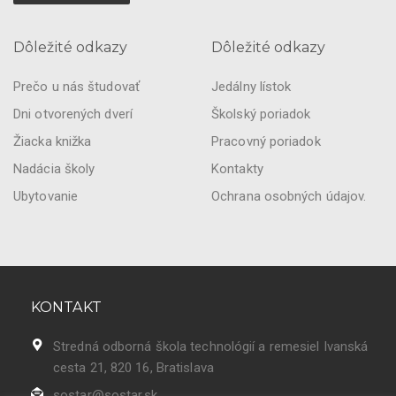
Dôležité odkazy
Dôležité odkazy
Prečo u nás študovať
Jedálny lístok
Dni otvorených dverí
Školský poriadok
Žiacka knižka
Pracovný poriadok
Nadácia školy
Kontakty
Ubytovanie
Ochrana osobných údajov.
KONTAKT
Stredná odborná škola technológií a remesiel Ivanská
cesta 21, 820 16, Bratislava
sostar@sostar.sk